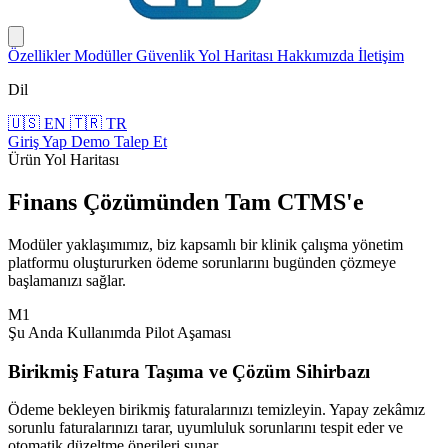
Özellikler
Modüller
Güvenlik
Yol Haritası
Hakkımızda
İletişim
Dil
🇺🇸
EN
🇹🇷
TR
Giriş Yap
Demo Talep Et
Ürün Yol Haritası
Finans Çözümünden Tam CTMS'e
Modüler yaklaşımımız, biz kapsamlı bir klinik çalışma yönetim
platformu oluştururken ödeme sorunlarını bugünden çözmeye
başlamanızı sağlar.
M1
Şu Anda Kullanımda
Pilot Aşaması
Birikmiş Fatura Taşıma ve Çözüm Sihirbazı
Ödeme bekleyen birikmiş faturalarınızı temizleyin. Yapay zekâmız
sorunlu faturalarınızı tarar, uyumluluk sorunlarını tespit eder ve
otomatik düzeltme önerileri sunar.